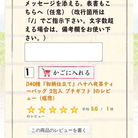
メッセージを添える。表書もこ
ちらへ（任意）（改行箇所は
「/」でご指示下さい。文字数超
える場合は、備考欄をお使い下
さい。）
[140種『和柄仕立て』八十八夜茶ティ
ーバッグ 2包入 プチギフト ]のレビ
ュー（感想）
5.0
1
平均
/
件
のレビュー