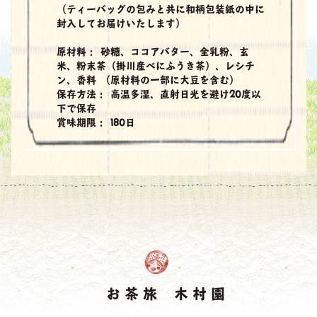
（ティーバッグの包みと共に和柄包装紙の中に
封入してお届けいたします）
原材料：
砂糖、ココアバター、全乳粉、玄
米、粉末茶（掛川産べにふうき茶）、レシチ
ン、香料 （原材料の一部に大豆を含む）
保存方法：
高温多湿、直射日光を避け20度以
下で保存
賞味期限：
180日
お茶旅 木村園