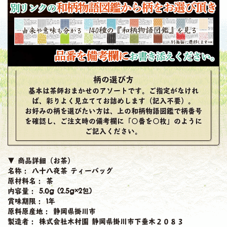
柄の選び方
基本は
茶師おまかせのアソート
です。ご指定がなけれ
ば、彩りよく見立ててお詰めします（記入不要）。
お好みの柄を選びたい方は、上の
和柄物語図鑑
で柄番号
を確認し、ご注文時の
備考欄
に「○番を○枚」のように
ご記入ください。
▼ 商品詳細（お茶）
名称：
八十八夜茶 ティーバッグ
原材料名：
茶
内容量：
5.0g (2.5g×2包)
賞味期限：
1年
原料原産地：
静岡県掛川市
製造者：
株式会社木村園 静岡県掛川市下垂木２０８３