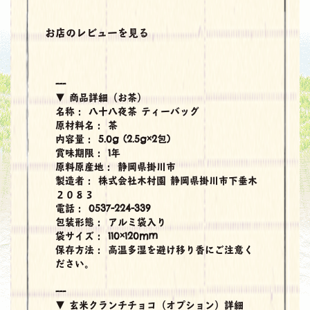
お店のレビューを見る
---
▼ 商品詳細（お茶）
名称：
八十八夜茶 ティーバッグ
原材料名：
茶
内容量：
5.0g (2.5g×2包)
賞味期限：
1年
原料原産地：
静岡県掛川市
製造者：
株式会社木村園 静岡県掛川市下垂木
２０８３
電話：
0537-224-339
包装形態：
アルミ袋入り
袋サイズ：
110×120mm
保存方法：
高温多湿を避け移り香にご注意く
ださい。
---
▼ 玄米クランチチョコ（オプション）詳細