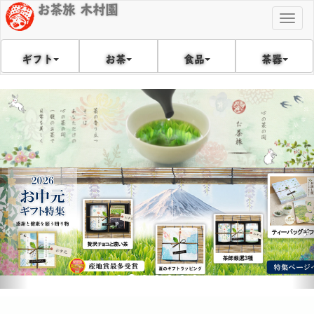
お茶旅 木村園
Togg
navig
食品
茶器
ギフト
お茶
戻
次
る
へ