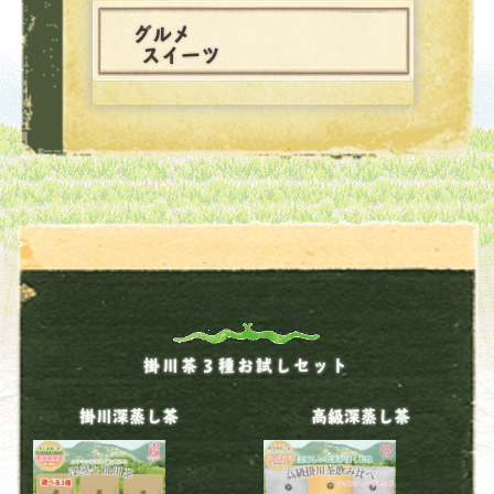
グルメ
スイーツ
掛川茶３種お試しセット
掛川深蒸し茶
高級深蒸し茶