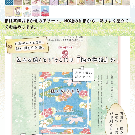
柄は
茶師おまかせのアソート
。140種の和柄から、彩りよく見立て
てお詰めします。