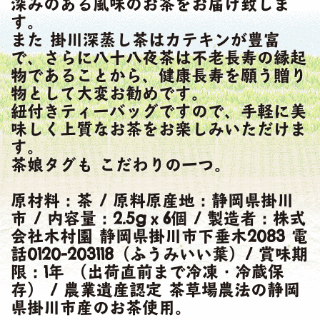
深みのある風味のお茶をお届け致しま
す。
また 掛川深蒸し茶はカテキンが豊富
で、さらに八十八夜茶は不老長寿の縁起
物であることから、健康長寿を願う贈り
物として大変お勧めです。
紐付きティーバッグですので、手軽に美
味しく上質なお茶をお楽しみいただけま
す。
茶娘タグも こだわりの一つ。
原材料：茶 / 原料原産地：静岡県掛川
市 / 内容量：2.5gｘ6個 / 製造者：株式
会社木村園 静岡県掛川市下垂木2083 電
話0120-203118（ふうみいい葉）/ 賞味期
限：1年 （出荷直前まで冷凍・冷蔵保
存） / 農業遺産認定 茶草場農法の静岡
県掛川市産のお茶使用。