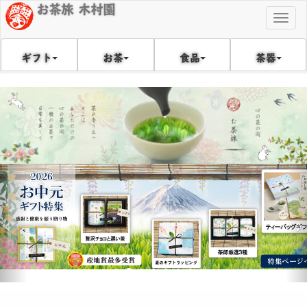
お茶旅 木村園
Togg
navig
食品
茶器
ギフト
お茶
戻
次
る
へ